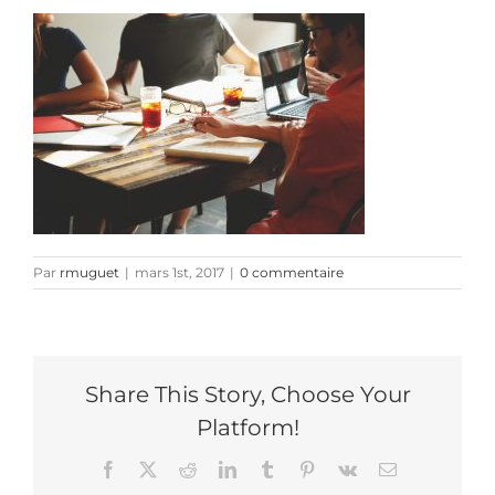
Par
rmuguet
|
mars 1st, 2017
|
0 commentaire
Share This Story, Choose Your
Platform!
Facebook
X
Reddit
LinkedIn
Tumblr
Pinterest
Vk
Email