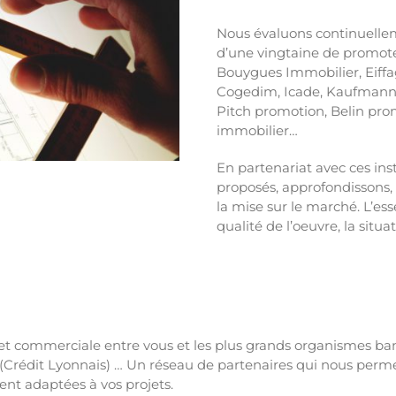
Nous évaluons continuelle
d’une vingtaine de promote
Bouygues Immobilier, Eiffa
Cogedim, Icade, Kaufmann 
Pitch promotion, Belin pr
immobilier…
En partenariat avec ces ins
proposés, approfondissons,
la mise sur le marché. L’es
qualité de l’oeuvre, la situa
et commerciale entre vous et les plus grands organismes banc
L (Crédit Lyonnais) … Un réseau de partenaires qui nous perme
nt adaptées à vos projets.