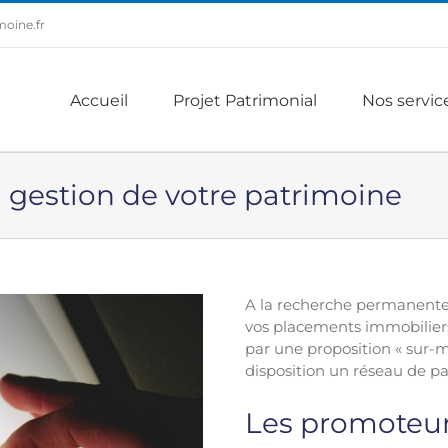
oine.fr
Accueil
Projet Patrimonial
Nos servic
a gestion de votre patrimoine
A la recherche permanente d
vos placements immobiliers
par une proposition « sur-
disposition un réseau de par
Les promoteu