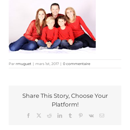
Par
rmuguet
|
mars 1st, 2017
|
0 commentaire
Share This Story, Choose Your
Platform!
Facebook
X
Reddit
LinkedIn
Tumblr
Pinterest
Vk
Email