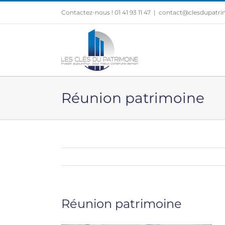
Passer
Contactez-nous ! 01 41 93 11 47
|
contact@clesdupatrim
au
contenu
Réunion patrimoine
Réunion patrimoine