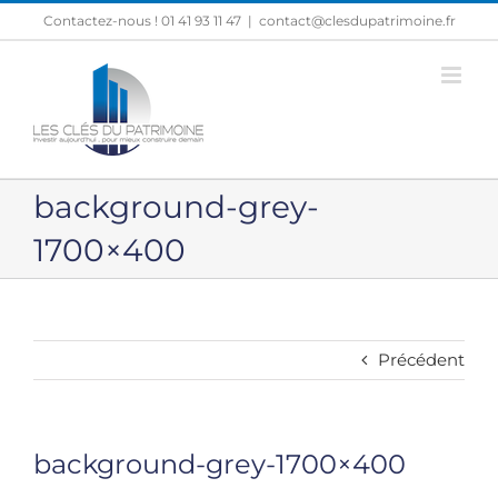
Passer
Contactez-nous ! 01 41 93 11 47
|
contact@clesdupatrimoine.fr
au
contenu
background-grey-
1700×400
Précédent
background-grey-1700×400