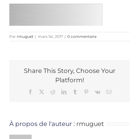
Par
rmuguet
|
mars 1st, 2017
|
0 commentaire
Share This Story, Choose Your
Platform!
Facebook
X
Reddit
LinkedIn
Tumblr
Pinterest
Vk
Email
À propos de l'auteur :
rmuguet