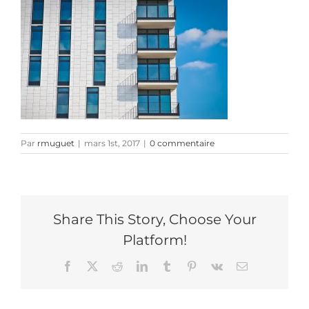
Par
rmuguet
|
mars 1st, 2017
|
0 commentaire
Share This Story, Choose Your
Platform!
Facebook
X
Reddit
LinkedIn
Tumblr
Pinterest
Vk
Email